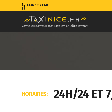
+336 59 41 40
38
24H/24 ET 7
HORAIRES: